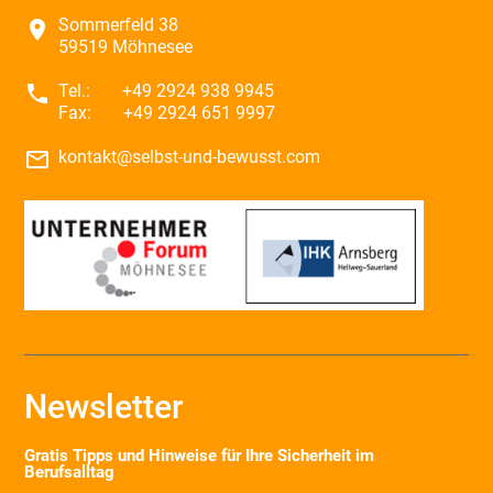
Sommerfeld 38
place
59519 Möhnesee
phone
Tel.:
+49 2924 938 9945
Fax:
+49 2924 651 9997
mail_outline
kontakt@selbst-und-bewusst.com
Newsletter
Gratis Tipps und Hinweise für Ihre Sicherheit im
Berufsalltag