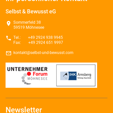
Selbst & Bewusst eG
Sommerfeld 38
place
59519 Möhnesee
phone
Tel.:
+49 2924 938 9945
Fax:
+49 2924 651 9997
mail_outline
kontakt@selbst-und-bewusst.com
Newsletter