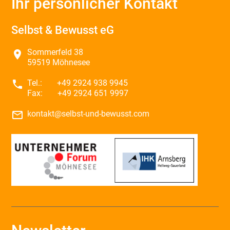
Ihr persönlicher Kontakt
Selbst & Bewusst eG
Sommerfeld 38
place
59519 Möhnesee
phone
Tel.:
+49 2924 938 9945
Fax:
+49 2924 651 9997
mail_outline
kontakt@selbst-und-bewusst.com